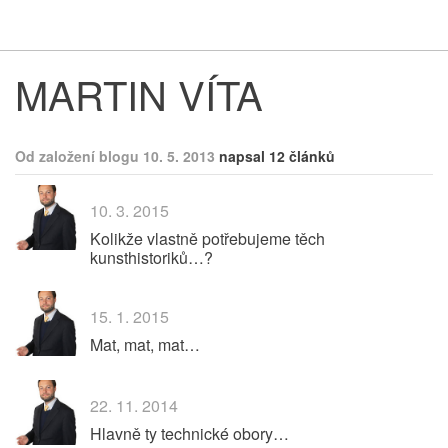
Respekt
Vy
MARTIN VÍTA
Od založení blogu 10. 5. 2013
napsal 12 článků
10. 3. 2015
Kolikže vlastně potřebujeme těch
kunsthistoriků…?
15. 1. 2015
Mat, mat, mat…
22. 11. 2014
Hlavně ty technické obory…