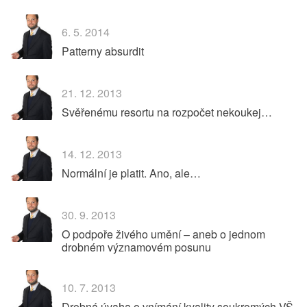
6. 5. 2014
Patterny absurdit
21. 12. 2013
Svěřenému resortu na rozpočet nekoukej…
14. 12. 2013
Normální je platit. Ano, ale…
30. 9. 2013
O podpoře živého umění – aneb o jednom
drobném významovém posunu
10. 7. 2013
Drobná úvaha o vnímání kvality soukromých VŠ