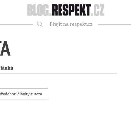
Respekt
Přejít na respekt.cz
Vyhledávání
TA
článků
předchozí články autora